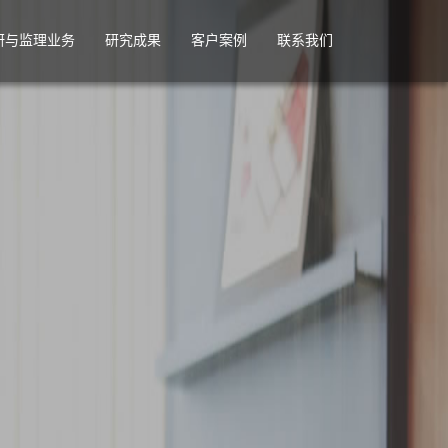
研与监理业务
研究成果
客户案例
联系我们
及业务流程
发IT规划与监理
市场管理与产品规划咨询
产品创新管
三方调研结果监理评估
产品开发流程咨询
研发任职资
估
品需求调研
产品平台管理与规划咨询
IPD+CMM
品市场调研
研发组织机构设置规划咨询
产品需求管
产品管理体系咨询
产品上市推
DSTE(从战略到执行)年度经营陪伴式咨询.