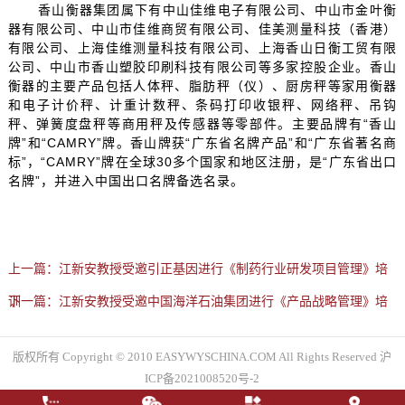
香山衡器集团属下有中山佳维电子有限公司、中山市金叶衡
器有限公司、中山市佳维商贸有限公司、佳美测量科技（香港）
有限公司、上海佳维测量科技有限公司、上海香山日衡工贸有限
公司、中山市香山塑胶印刷科技有限公司等多家控股企业。香山
衡器的主要产品包括人体秤、脂肪秤（仪）、厨房秤等家用衡器
和电子计价秤、计重计数秤、条码打印收银秤、网络秤、吊钩
秤、弹簧度盘秤等商用秤及传感器等零部件。主要品牌有“香山
牌”和“CAMRY”牌。香山牌获“广东省名牌产品”和“广东省著名商
标”，“CAMRY”牌在全球30多个国家和地区注册，是“广东省出口
名牌”，并进入中国出口名牌备选名录。
上一篇：
江新安教授受邀引正基因进行《制药行业研发项目管理》培
训
下一篇：
江新安教授受邀中国海洋石油集团进行《产品战略管理》培
训
版权所有 Copyright © 2010 EASYWYSCHINA.COM All Rights Reserved 沪
ICP备2021008520号-2